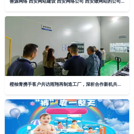
善源网络 西安网站建设 西安网络公司 西安做网站的公司 西安网络推广优化 西安网站托管 如何做网站 怎样做网站 网站建设那家好 西安最好的网络公司 微信官网
橙柚青携手客户共访雨翔再制造工厂，深析合作新机共绘发展蓝图