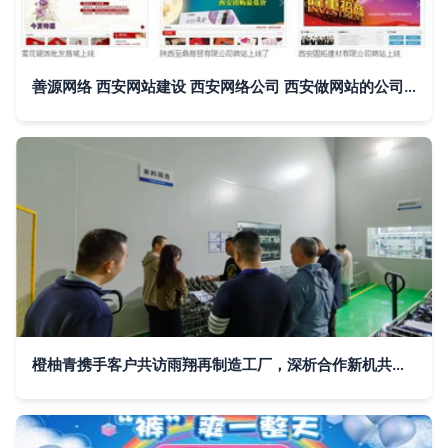
善源网络 西安网站建设 西安网络公司 西安做网站的公司 西安网络推广优化 西安网站托管 如何做网站 怎样做网站 网站建设那家好 西安最好的网络公司 微信官网
橙柚青携手客户共访雨翔再制造工厂，深析合作新机共绘发展蓝图