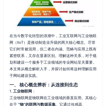
在当今数字化转型的浪潮中，工业互联网与工业物联
网（IIoT）是推动制造业升级的两大核心概念。尽管
它们时常被混用，但二者在内涵、范畴与应用上既有
紧密联系，又存在显著区别。理解这种关系，对于规
划和建设一个服务于工业领域的专业网站至关重要。
本文将从概念解析入手，并探讨如何将这种理解应用
于网站建设实践。
一、 核心概念辨析：从连接到生态
1.
工业物联网
：
工业物联网是物联网在工业领域的垂直应用。其核心
在于
“物”的联网与数据采集
。它通过传感器、