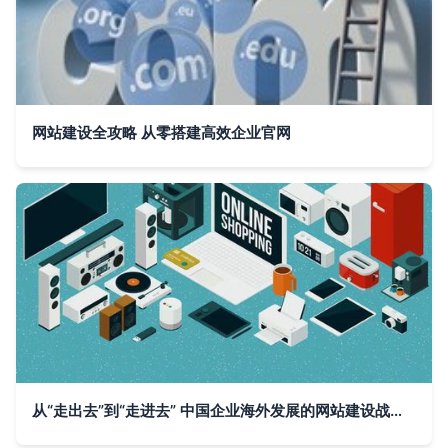
网站建设全攻略 从零搭建高效企业官网
从“走出去”到“走进去” 中国企业海外发展的网站建设战略转型