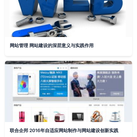
网站管理 网站建设的深层意义与实践作用
联合企邦 2016年自适应网站制作与网站建设创新实践