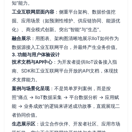
知”能力。
工业互联网层面内容
：侧重平台架构、数据价值挖
掘、应用场景（如预测性维护、供应链协同、能源优
化）、商业模式创新。突出“智能”与“生态”。
融合展示
：用图表、架构图清晰地展示IIoT如何作为
数据源接入工业互联网平台，并最终产生业务价值。
3. 功能与用户体验设计
技术文档与API中心
：为开发者提供IIoT设备接入指
南、SDK和工业互联网平台开放的API文档，体现技
术支撑能力。
案例与场景化呈现
：不是简单罗列案例，而是按
照“痛点 -> IIoT数据采集 -> 平台数据分析 -> 应用赋
能 -> 业务成效”的逻辑来讲述成功故事，直观展现二
者协同价值。
生态展示区
：设立合作伙伴、开发者社区、应用市场