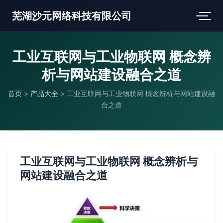
芜湖沙元网络科技有限公司
工业互联网与工业物联网 概念辨
析与网站建设融合之道
首页
>
产品大全
>
工业互联网与工业物联网 概念辨析与网站建设融
合之道
工业互联网与工业物联网 概念辨析与
网站建设融合之道