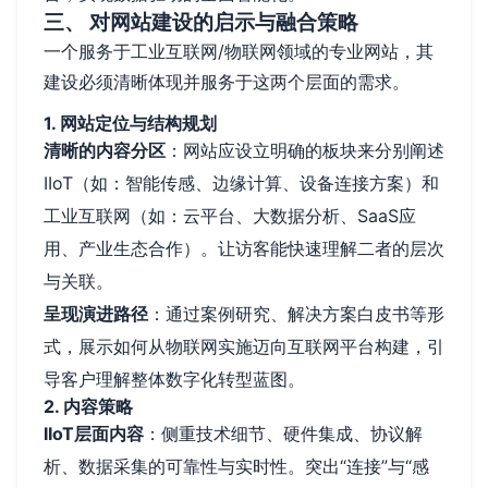
三、 对网站建设的启示与融合策略
一个服务于工业互联网/物联网领域的专业网站，其
建设必须清晰体现并服务于这两个层面的需求。
1. 网站定位与结构规划
清晰的内容分区
：网站应设立明确的板块来分别阐述
IIoT（如：智能传感、边缘计算、设备连接方案）和
工业互联网（如：云平台、大数据分析、SaaS应
用、产业生态合作）。让访客能快速理解二者的层次
与关联。
呈现演进路径
：通过案例研究、解决方案白皮书等形
式，展示如何从物联网实施迈向互联网平台构建，引
导客户理解整体数字化转型蓝图。
2. 内容策略
IIoT层面内容
：侧重技术细节、硬件集成、协议解
析、数据采集的可靠性与实时性。突出“连接”与“感