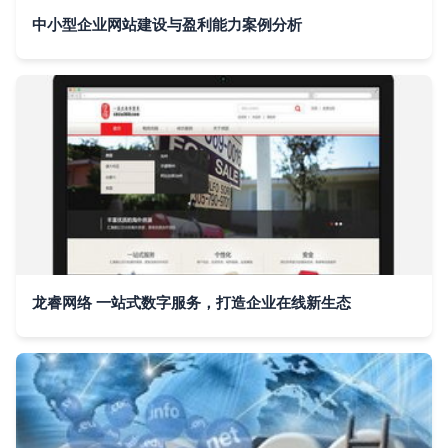
中小型企业网站建设与盈利能力案例分析
龙睿网络 一站式数字服务，打造企业在线新生态